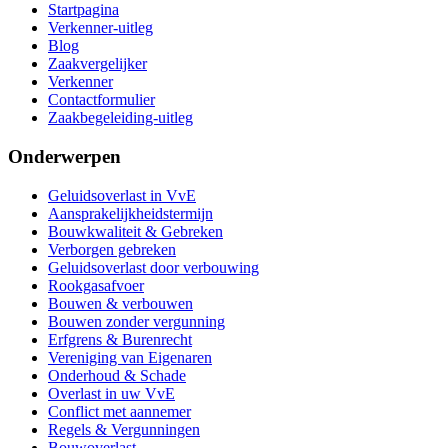
Startpagina
Verkenner-uitleg
Blog
Zaakvergelijker
Verkenner
Contactformulier
Zaakbegeleiding-uitleg
Onderwerpen
Geluidsoverlast in VvE
Aansprakelijkheidstermijn
Bouwkwaliteit & Gebreken
Verborgen gebreken
Geluidsoverlast door verbouwing
Rookgasafvoer
Bouwen & verbouwen
Bouwen zonder vergunning
Erfgrens & Burenrecht
Vereniging van Eigenaren
Onderhoud & Schade
Overlast in uw VvE
Conflict met aannemer
Regels & Vergunningen
Bouwoverlast