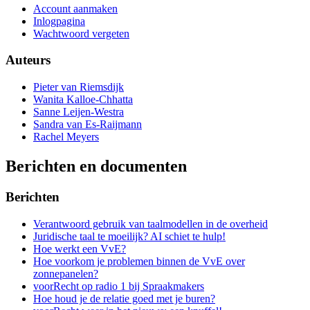
Account aanmaken
Inlogpagina
Wachtwoord vergeten
Auteurs
Pieter van Riemsdijk
Wanita Kalloe-Chhatta
Sanne Leijen-Westra
Sandra van Es-Raijmann
Rachel Meyers
Berichten en documenten
Berichten
Verantwoord gebruik van taalmodellen in de overheid
Juridische taal te moeilijk? AI schiet te hulp!
Hoe werkt een VvE?
Hoe voorkom je problemen binnen de VvE over
zonnepanelen?
voorRecht op radio 1 bij Spraakmakers
Hoe houd je de relatie goed met je buren?