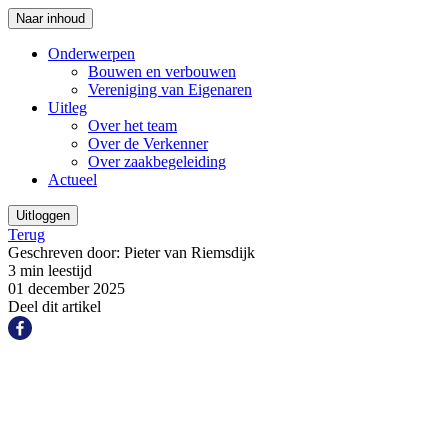
Naar inhoud
Onderwerpen
Bouwen en verbouwen
Vereniging van Eigenaren
Uitleg
Over het team
Over de Verkenner
Over zaakbegeleiding
Actueel
Uitloggen
Terug
Geschreven door: Pieter van Riemsdijk
3 min leestijd
01 december 2025
Deel dit artikel